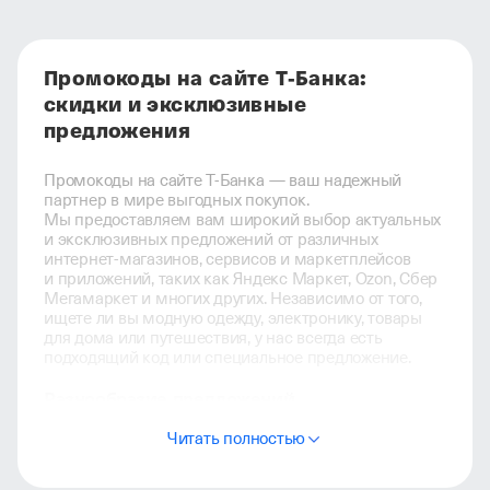
Промокоды на сайте Т-Банка:
скидки и эксклюзивные
предложения
Промокоды на сайте Т-Банка — ваш надежный
партнер в мире выгодных покупок.
Мы предоставляем вам широкий выбор актуальных
и эксклюзивных предложений от различных
интернет-магазинов, сервисов и маркетплейсов
и приложений, таких как Яндекс Маркет, Ozon, Сбер
Мегамаркет и многих других. Независимо от того,
ищете ли вы модную одежду, электронику, товары
для дома или путешествия, у нас всегда есть
подходящий код или специальное предложение.
Разнообразие предложений
Наш каталог охватывает все категории товаров
Читать полностью
и услуг. Вы можете найти промокоды на модные
тренды, электронику, бытовую технику, а также
на услуги и развлечения. Мы предлагаем подборки