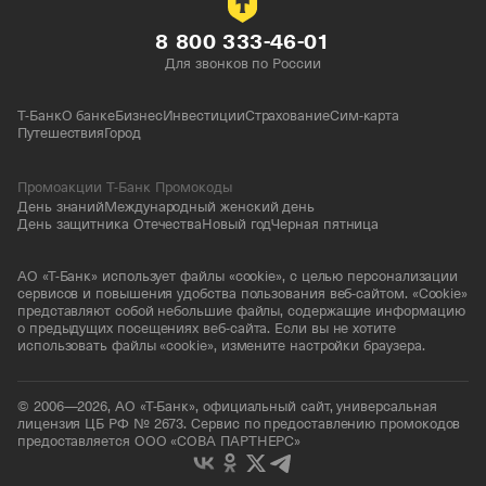
8 800 333-46-01
Для звонков по России
Т-Банк
О банке
Бизнес
Инвестиции
Страхование
Сим-карта
Путешествия
Город
Промоакции Т-Банк Промокоды
День знаний
Международный женский день
День защитника Отечества
Новый год
Черная пятница
АО «Т-Банк» использует файлы «cookie», с целью персонализации
сервисов и повышения удобства пользования веб-сайтом. «Cookie»
представляют собой небольшие файлы, содержащие информацию
о предыдущих посещениях веб-сайта. Если вы не хотите
использовать файлы «cookie», измените настройки браузера.
© 2006—2026, АО «Т-Банк», официальный сайт, универсальная
лицензия ЦБ РФ № 2673. Сервис по предоставлению промокодов
предоставляется ООО «СОВА ПАРТНЕРС»