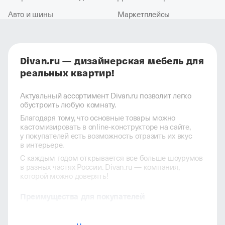
Авто и шины
Маркетплейсы
Divan.ru — дизайнерская мебель для
реальных квартир!
Актуальный ассортимент Divan.ru позволит легко
обустроить любую комнату.
Благодаря тому, что основные товары можно
кастомизировать в online-конструкторе на сайте,
у покупателей есть возможность отразить их вкус
в интерьере.
С каждым годом открывается все больше шоурумов
в разных частях России. Divan.ru — компания,
которой можно доверять!
Преимущества для покупателей
Широкий ассортимент дизайнерской мебели,