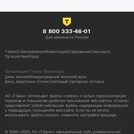
8 800 333-46-01
Для звонков по России
Т-Банк
О банке
Бизнес
Инвестиции
Страхование
Сим-карта
Путешествия
Город
Промоакции Т-Банк Промокоды
День знаний
Международный женский день
День защитника Отечества
Новый год
Черная пятница
АО «Т-Банк» использует файлы «cookie», с целью персонализации
сервисов и повышения удобства пользования веб-сайтом. «Cookie»
представляют собой небольшие файлы, содержащие информацию
о предыдущих посещениях веб-сайта. Если вы не хотите
использовать файлы «cookie», измените настройки браузера.
© 2006—2026, АО «Т-Банк», официальный сайт, универсальная