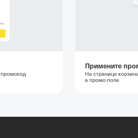
Примените про
т промокод
На странице корзин
в промо-поле