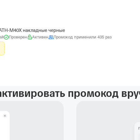
 ATH-M40X накладные черные
ей
Проверен
Активен
Промокод применили 435 раз
активировать промокод вр