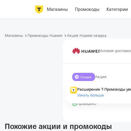
Магазины
Промокоды
Категории
Магазины
Промокоды Huawei
Акция Huawei скидка
Условия доставк
Акция
Все акции м
Расширение Т-Промокоды уве
Узнать больше
Истекает через 1 день
Проверено
Похожие акции и промокоды