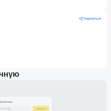
Поделиться
учную