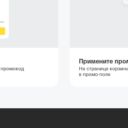
Примените про
т промокод
На странице корзин
в промо-поле