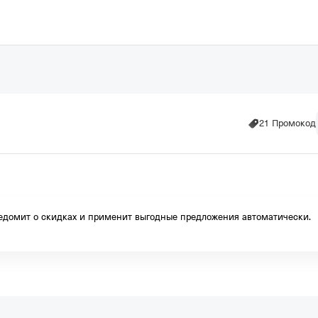
21 Промокод
ара колготок в подарок
домит о скидках и применит выгодные предложения автоматически.