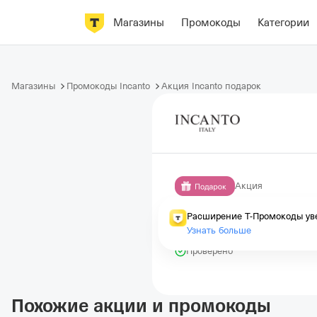
Магазины
Промокоды
Категории
Магазины
Промокоды Incanto
Акция Incanto подарок
Акция
Четвертая п
Расширение Т-Промокоды уве
Узнать больше
Истекает через 26 дней
Проверено
Похожие акции и промокоды