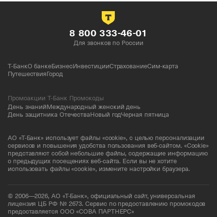
8 800 333-46-01
Для звонков по России
Т-Банк
О банке
Бизнес
Инвестиции
Страхование
Сим-карта
Путешествия
Город
Промоакции Т-Банк Промокоды
День знаний
Международный женский день
День защитника Отечества
Новый год
Черная пятница
АО «Т-Банк» использует файлы «cookie», с целью персонализации
сервисов и повышения удобства пользования веб-сайтом. «Cookie»
представляют собой небольшие файлы, содержащие информацию
о предыдущих посещениях веб-сайта. Если вы не хотите
использовать файлы «cookie», измените настройки браузера.
© 2006—2026, АО «Т-Банк», официальный сайт, универсальная
лицензия ЦБ РФ № 2673. Сервис по предоставлению промокодов
предоставляется ООО «СОВА ПАРТНЕРС»