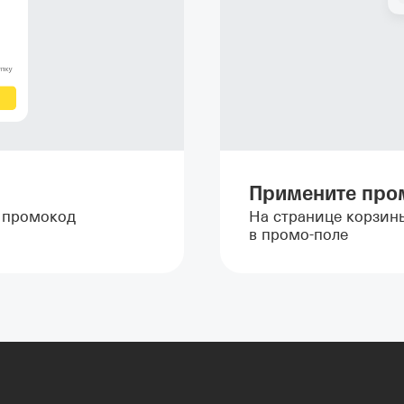
Примените про
т промокод
На странице корзин
в промо-поле