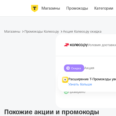
Магазины
Промокоды
Категории
Магазины
Промокоды Колесо.ру
Акция Колесо.ру скидка
Условия доставк
Акция
0% за сезон
Расширение Т-Промокоды уве
Узнать больше
Истекает через 54 дня
Проверено
Похожие акции и промокоды