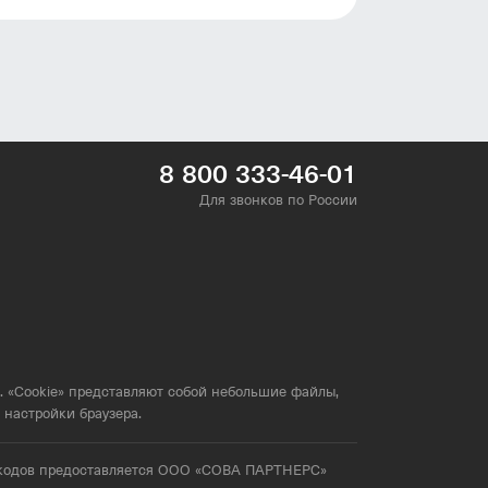
чтобы ваш заказ был у вас вовремя.
о товары, а источник вдохновения
8 800 333-46-01
Для звонков по России
. «Cookie» представляют собой небольшие файлы,
настройки браузера.
мокодов предоставляется ООО «СОВА ПАРТНЕРС»