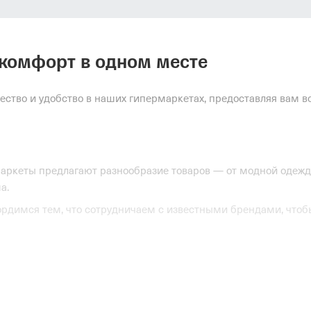
и комфорт в одном месте
чество и удобство в наших гипермаркетах, предоставляя вам
ркеты предлагают разнообразие товаров — от модной одежд
а.
гордимся тем, что сотрудничаем с известными брендами, что
-магазин позволяет вам легко находить то, что вам нужно. П
ентом товаров.