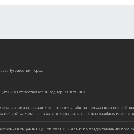
ремя. Мы предлагаем удобные и надежные варианты доставки, 
я тех, кто ценит качество и стиль. Здесь вы найдете не прост
oute».
арта
Путешествия
Город
щитника Отечества
Новый год
Черная пятница
ерсонализации сервисов и повышения удобства пользования веб-сайтом
еб-сайта. Если вы не хотите использовать файлы «cookie», измените 
иверсальная лицензия ЦБ РФ № 2673. Сервис по предоставлению про