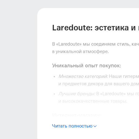
Laredoute: эстетика 
В «Laredoute» мы соединяем стиль, ка
в уникальной атмосфере.
Уникальный опыт покупок:
Множество категорий:
Наши гиперма
и предметов декора для вашего дом
Лучшие бренды:
В «Laredoute» мы 
и высококачественные товары.
Интернет-магазин:
Читать полностью
Легкий поиск:
Наш удобный интернет
и наслаждайтесь широким ассортим