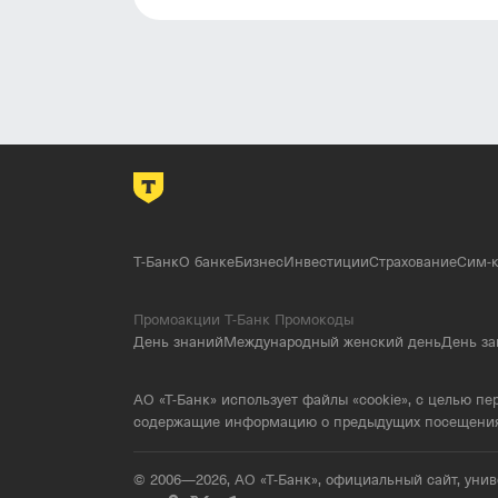
Доставка:
«Laredoute» ценит ваше в
Мы создали гипермаркет «Laredoute» дл
и уюта. Добро пожаловать в мир «Lared
Т-Банк
О банке
Бизнес
Инвестиции
Страхование
Сим-к
Промоакции Т-Банк Промокоды
День знаний
Международный женский день
День за
АО «Т-Банк» использует файлы «cookie», с целью п
содержащие информацию о предыдущих посещениях в
© 2006—2026, АО «Т-Банк», официальный сайт, ун