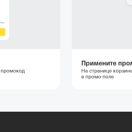
Примените про
т промокод
На странице корзин
в промо-поле