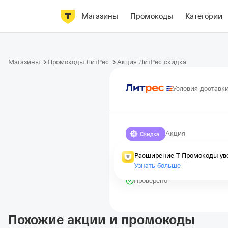
Магазины
Промокоды
Категории
Магазины
Промокоды ЛитРес
Акция ЛитРес скидка
Условия доставк
Акция
Подборка Ни
Расширение Т-Промокоды уве
Узнать больше
Истекает через 145 дней
Проверено
Похожие акции и промокоды