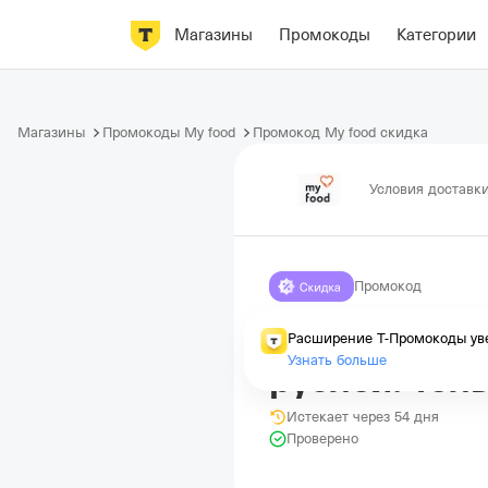
Магазины
Промокоды
Категории
Магазины
Промокоды My food
Промокод My food скидка
Условия доставк
Промокод
Программа П
Расширение Т-Промокоды уве
Узнать больше
рублей. Тол
Истекает через 54 дня
Проверено