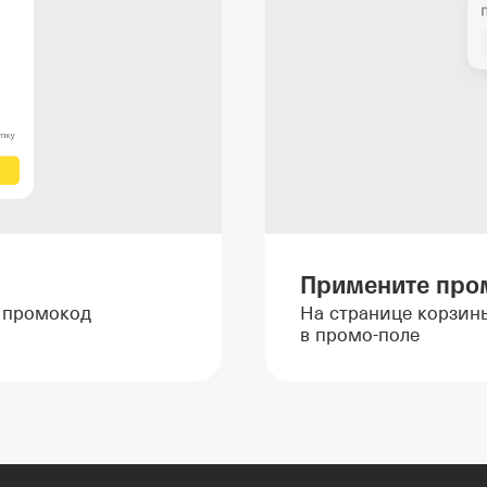
Примените про
т промокод
На странице корзин
в промо-поле