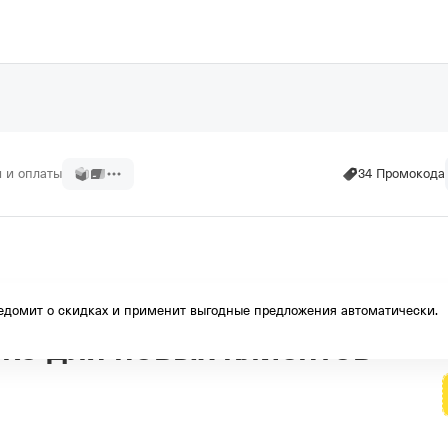
и и оплаты
34 Промокода
РОСТО 3 блюда на 6 дней в
домит о скидках и применит выгодные предложения автоматически.
ько для новых клиентов