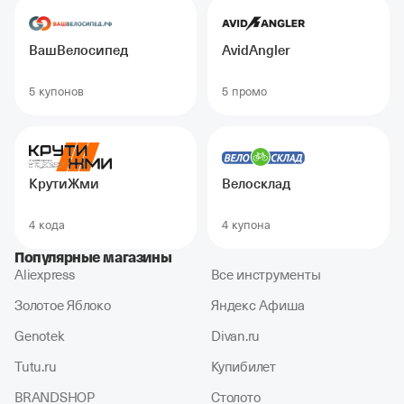
ВашВелосипед
AvidAngler
5 купонов
5 промо
КрутиЖми
Велосклад
4 кодa
4 купонa
Популярные магазины
Aliexpress
Все инструменты
Золотое Яблоко
Яндекс Афиша
Genotek
Divan.ru
Tutu.ru
Купибилет
BRANDSHOP
Столото