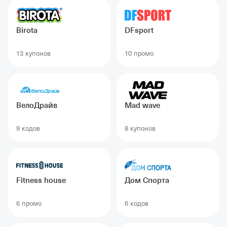
Birota
DFsport
13 купонов
10 промо
ВелоДрайв
Mad wave
9 кодов
8 купонов
Fitness house
Дом Спорта
6 промо
6 кодов