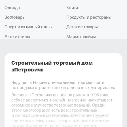
Одежда
Книги
Зоотовары
Продукты и рестораны
Спорт и активный отдых
Детские товары
Авто и шины
Маркетплейсы
Строительный торговый дом
«Петрович»
Ведущая в России отечественная торговая сеть
по продаже строительных и отделочных материалов.
Впервые «Петрович» вышел на рынок в 1995 году,
сейчас ассортимент онлайн-магазина насчитывает
огромное количество товарных позиций. Среди
этого многообразия есть все: строительные
и лакокрасочные материалы, электроинструмент,
сантехника, электрика, товары для дома и многое
другое. Вы можете не только купить нужные