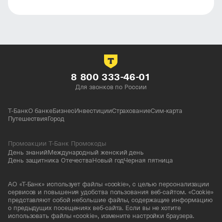
Гарантия качества предлагаемых препаратов.
Предложение дополнительных услуг.
Дружелюбие, внимание и индивидуальный
подход.
8 800 333-46-01
Для звонков по России
Т-Банк
О банке
Бизнес
Инвестиции
Страхование
Сим-карта
Путешествия
Город
Промоакции Т-Банк Промокоды
День знаний
Международный женский день
День защитника Отечества
Новый год
Черная пятница
АО «Т-Банк» использует файлы «cookie», с целью персонализации
сервисов и повышения удобства пользования веб-сайтом. «Cookie»
представляют собой небольшие файлы, содержащие информацию
о предыдущих посещениях веб-сайта. Если вы не хотите
использовать файлы «cookie», измените настройки браузера.