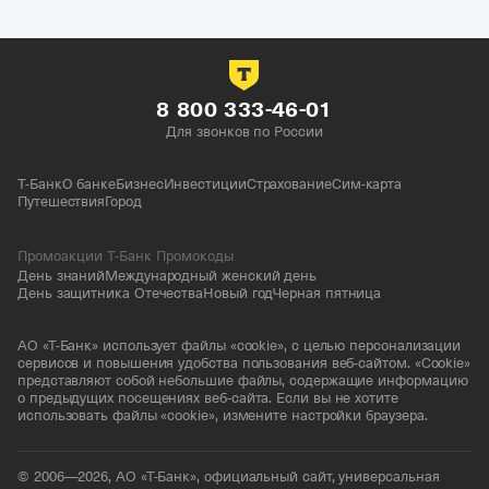
8 800 333-46-01
Для звонков по России
Т-Банк
О банке
Бизнес
Инвестиции
Страхование
Сим-карта
Путешествия
Город
Промоакции Т-Банк Промокоды
День знаний
Международный женский день
День защитника Отечества
Новый год
Черная пятница
АО «Т-Банк» использует файлы «cookie», с целью персонализации
сервисов и повышения удобства пользования веб-сайтом. «Cookie»
представляют собой небольшие файлы, содержащие информацию
о предыдущих посещениях веб-сайта. Если вы не хотите
использовать файлы «cookie», измените настройки браузера.
© 2006—2026, АО «Т-Банк», официальный сайт, универсальная