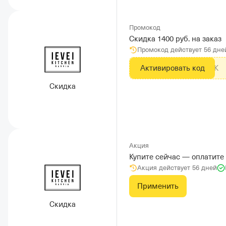
Промокод
Скидка 1400 руб. на заказ
Промокод действует 56 дне
Активировать код
AdvLK
Скидка
Акция
Купите сейчас — оплатите
Акция действует 56 дней
Применить
Скидка