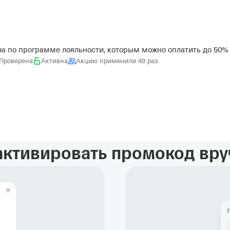
за по программе лояльности, которым можно оплатить до 50%
Проверена
Активна
Акцию применили 49 раз
активировать промокод вр