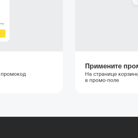
Примените про
т промокод
На странице корзин
в промо-поле