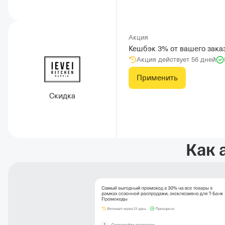
Акция
Кешбэк 3% от вашего зака
Акция действует 56 дней
Применить
Скидка
Как 