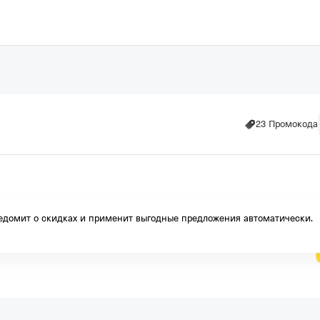
23 Промокода
0% на первый заказ
домит о скидках и применит выгодные предложения автоматически.