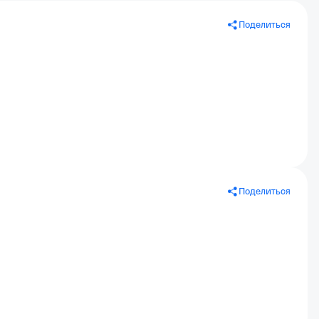
Поделиться
Поделиться