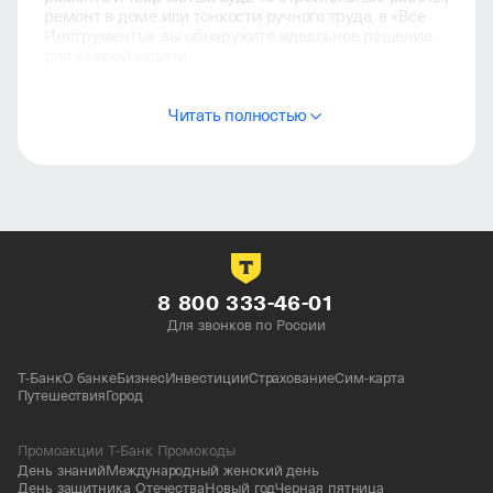
ремонт в доме или тонкости ручного труда, в «Все
Инструменты» вы обнаружите идеальное решение
для каждой задачи.
Все Инструменты: широкий ассортимент
Читать полностью
Мы гордимся тем, что предоставляем широкий
выбор товаров по выгодным ценам. У нас
вы можете купить инструменты, соответствующие
самым высоким стандартам качества, и быть
уверенными в их надежности.
«Все Инструменты» — это не просто магазин, это
место, где воплощаются ваши творческие
и строительные идеи. Покупайте инструменты у нас
и обретайте свободу в своих проектах.
8 800 333-46-01
Для звонков по России
Т-Банк
О банке
Бизнес
Инвестиции
Страхование
Сим-карта
Путешествия
Город
Промоакции Т-Банк Промокоды
День знаний
Международный женский день
День защитника Отечества
Новый год
Черная пятница