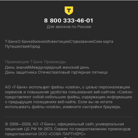
8 800 333-46-01
Для звонков по России
Т-Банк
О банке
Бизнес
Инвестиции
Страхование
Сим-карта
Путешествия
Город
Промоакции Т-Банк Промокоды
День знаний
Международный женский день
День защитника Отечества
Новый год
Черная пятница
АО «Т-Банк» использует файлы «cookie», с целью персонализации
сервисов и повышения удобства пользования веб-сайтом. «Cookie»
представляют собой небольшие файлы, содержащие информацию
о предыдущих посещениях веб-сайта. Если вы не хотите
использовать файлы «cookie», измените настройки браузера.
© 2006—2026, АО «Т-Банк», официальный сайт, универсальная
лицензия ЦБ РФ № 2673. Сервис по предоставлению промокодов
предоставляется ООО «СОВА ПАРТНЕРС»