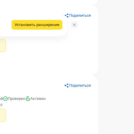
Поделиться
 для физ. лиц
Установить расширение
ей
Проверен
Активен
аза
Поделиться
ей
Проверен
Активен
аз