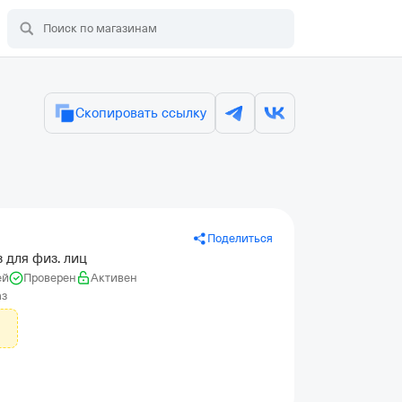
Скопировать ссылку
Поделиться
 для физ. лиц
ей
Проверен
Активен
аз