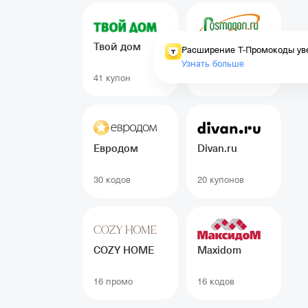
Твой дом
Космогон
Расширение Т-Промокоды уве
Узнать больше
41 купон
32 промо
Евродом
Divan.ru
30 кодов
20 купонов
COZY HOME
Maxidom
16 промо
16 кодов