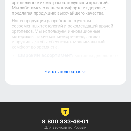
ортопедических матрасов, подушек и кроватей.
Мы заботимся о вашем комфорте и здоровье,
предлагая продукцию высочайшего качества.
Наша продукция разработана с учетом
современных технологий и рекомендаций врачей-
ортопедов. Мы используем инновационные
материалы, такие как мемори-пена, латекс
и пружины, чтобы обеспечить максимальный
комфорт во время сна.
Широкий ассортимент:
матрасы для любого
веса и предпочтений, подушки, наматрасники,
кровати и другая мебель для спальни.
Читать полностью
Инновационные технологии:
адаптивные
материалы, зональная поддержка
и гипоаллергенное покрытие делают нашу
продукцию идеальной для здорового сна.
Экологичность:
мы используем только
безопасные материалы, которые не вызывают
8 800 333-46-01
аллергию и не вредят окружающей среде.
Для звонков по России