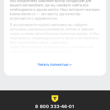
Мы предлагаем широкий выбор продукции для
вашего автомобиля, где вы сможете найти все
необходимое в одном месте. Наш интернет-магазин
kolesa-darom.ru — это место, где качество
встречается с надежностью.
В ассортименте нашего магазина вы найдете
автошины различных размеров, летние и зимние
шины, а также качественные колесные диски, чтобы
подчеркнуть индивидуальность вашего автомобиля.
Мы предлагаем шины с разными
характеристиками, включая шины с шипами для
надежного сцепления на льду и снегу.
Kolesa-darom — это не просто интернет-магазин, это
место, где забота о вашем автомобиле становится
Читать полностью
простой и удобной. Наши цены
конкурентоспособны, а подбор шин и дисков станет
легким и быстрым процессом. Покупайте
автотовары высокого качества вместе с Kolesa-
darom — вашим надежным партнером в мире
автомобильных аксессуаров.
8 800 333-46-01